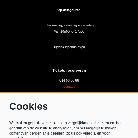
Openingsuren
Elke vrijdag, zaterdag en zondag
Van 10u00 tot 17u00
Tijdens lopende expo
Tickets reserveren
014 56 66 66
contact
Cookies
Volg ons
We maken gebruik van cookies en vergelijkbare technieken om het
gebruik van de website te analyseren, om het mogelijk te maken
content van derden af te beelden, zoals ook video’s, en voor