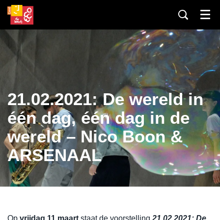
Menu
21.02.2021: De wereld in
één dag, één dag in de
wereld – Nico Boon &
ARSENAAL
Op
vrijdag 11 maart
staat de voorstelling
21.02.2021: De