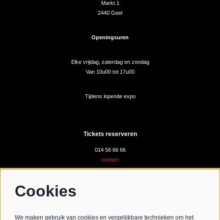
Markt 1
2440 Geel
Openingsuren
Elke vrijdag, zaterdag en zondag
Van 10u00 tot 17u00
Tijdens lopende expo
Tickets reserveren
014 56 66 66
contact
Cookies
Volg ons
We maken gebruik van cookies en vergelijkbare technieken om het