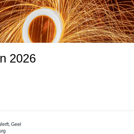
on 2026
erft, Geel
urg