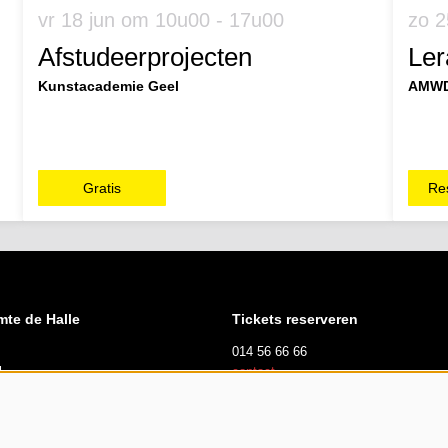
vr 18 jun
om 10u00 - 17u00
zo 2
Afstudeerprojecten
Ler
Kunstacademie Geel
AMWD
Gratis
Re
mte de Halle
Tickets reserveren
014 56 66 66
l
contact
suren