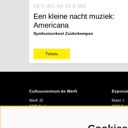
za 5 dec
en
zo 6 dec
Een kleine nacht muziek:
Americana
Symfonieorkest Zuiderkempen
Tickets
Cultuurcentrum de Werft
Exporui
Werft 32
Markt 1
2440 Geel
2440 Gee
Openingsuren
Opening