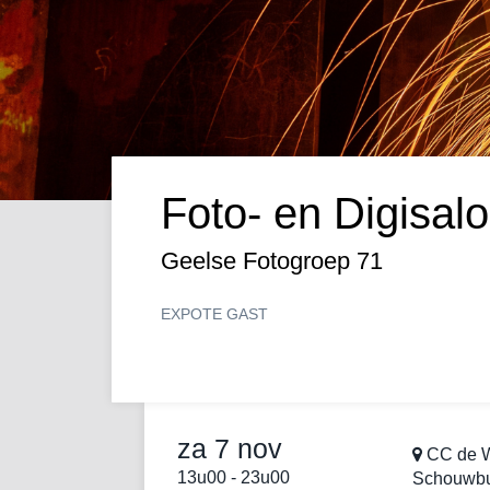
Foto- en Digisal
Geelse Fotogroep 71
EXPO
TE GAST
za 7 nov
CC de W
13u00
-
23u00
Schouwb