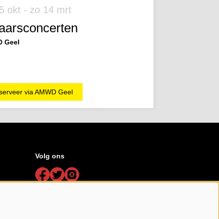
5 okt
-
zo 14 mrt
aarsconcerten
 Geel
serveer via AMWD Geel
Volg ons
Schrijf je in voor de nieuwsbrief