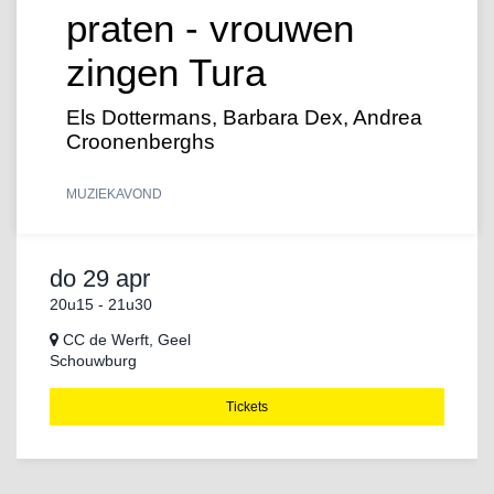
praten - vrouwen
zingen Tura
Els Dottermans, Barbara Dex, Andrea
Croonenberghs
MUZIEK
AVOND
do 29 apr
20u15
-
21u30
CC de Werft, Geel
Schouwburg
Tickets