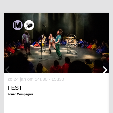
Overslaan
zo 24 jan
om 14u30 - 15u30
FEST
Zonzo Compagnie