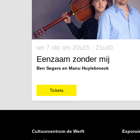
wo 7 okt
om 20u15 - 21u30
Eenzaam zonder mij
Ben Segers en Manu Huylebroeck
Tickets
Cultuurcentrum de Werft
Exporui