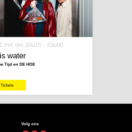
11 mrt
om 20u15 - 23u00
 is water
e Tijd en DE HOE
Tickets
Volg ons