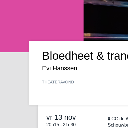
Bloedheet & tra
Evi Hanssen
THEATER
AVOND
vr 13 nov
CC de W
20u15
-
21u30
Schouwb