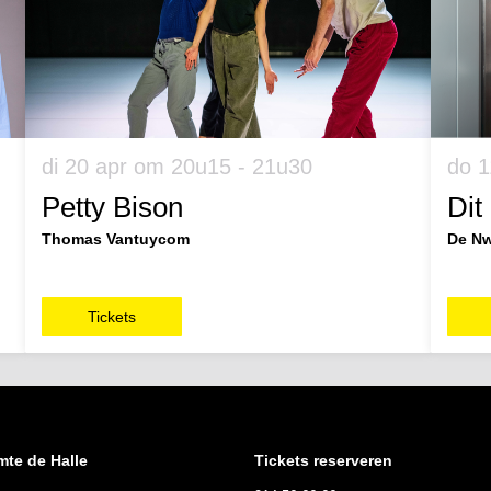
di 20 apr
om 20u15 - 21u30
do 
Petty Bison
Dit
Thomas Vantuycom
De Nw
Tickets
mte de Halle
Tickets reserveren