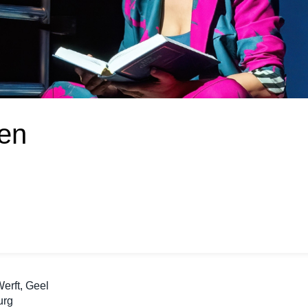
nen
erft, Geel
urg