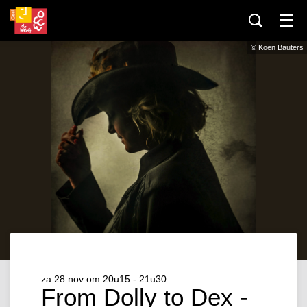
Menu
© Koen Bauters
za 28 nov
om 20u15 - 21u30
From Dolly to Dex -