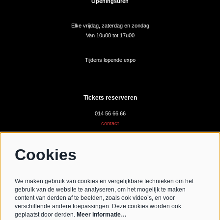
Openingsuren
Elke vrijdag, zaterdag en zondag
Van 10u00 tot 17u00
Tijdens lopende expo
Tickets reserveren
014 56 66 66
contact
Cookies
Volg ons
We maken gebruik van cookies en vergelijkbare technieken om het
gebruik van de website te analyseren, om het mogelijk te maken
content van derden af te beelden, zoals ook video’s, en voor
verschillende andere toepassingen. Deze cookies worden ook
Schrijf je in voor de nieuwsbrief
geplaatst door derden.
Meer informatie…