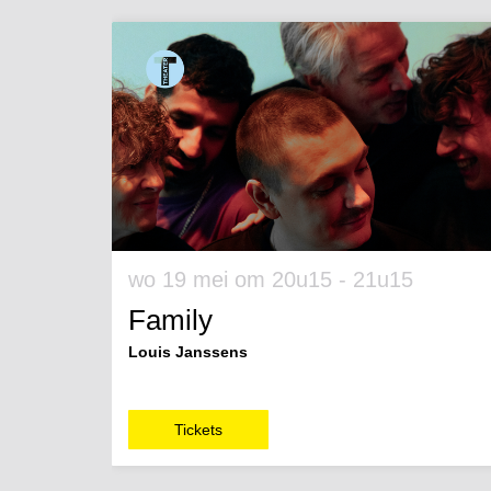
Overslaan
wo 19 mei
om 20u15 - 21u15
Family
Louis Janssens
Tickets