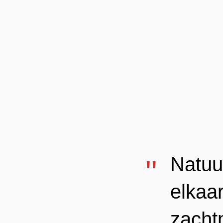
Natuu
elkaa
zacht