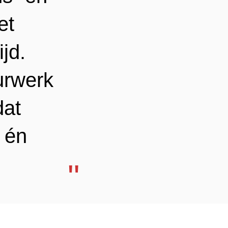
et
ijd.
urwerk
dat
Inzoomen
 én