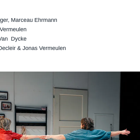
ger, Marceau Ehrmann
s Vermeulen
 Van Dycke
 Decleir & Jonas Vermeulen