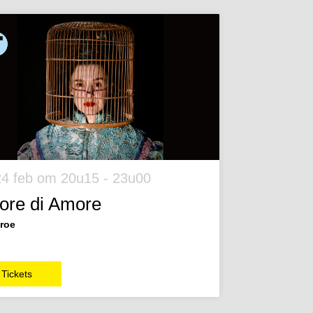
24 feb
om 20u15 - 23u00
re di Amore
roe
Tickets