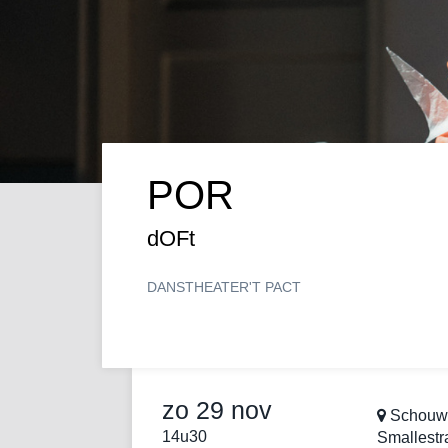
POR
dOFt
DANS
THEATER
'T PACT
zo 29 nov
Schouwb
14u30
Smallestr