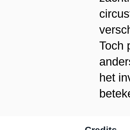
circus
versch
Toch 
ander
Inzoomen
het i
betek