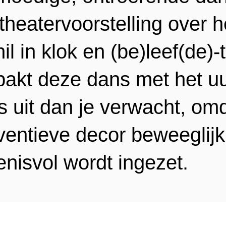
theatervoorstelling over h
il in klok en (be)leef(de)-t
pakt deze dans met het u
s uit dan je verwacht, om
nventieve decor beweeglijk
enisvol wordt ingezet.