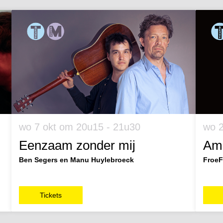
wo 7 okt
om 20u15 - 21u30
wo 
Eenzaam zonder mij
Amo
Ben Segers en Manu Huylebroeck
FroeF
Tickets