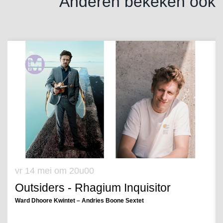
Anderen bekeken ook
Overslaan
vr 14 mei
om 20u00
Outsiders - Rhagium Inquisitor
Ward Dhoore Kwintet – Andries Boone Sextet