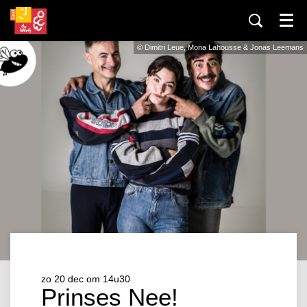
Menu
© Dimitri Leue, Mona Lahousse & Jonas Leemans
zo 20 dec
om 14u30
Prinses Nee!