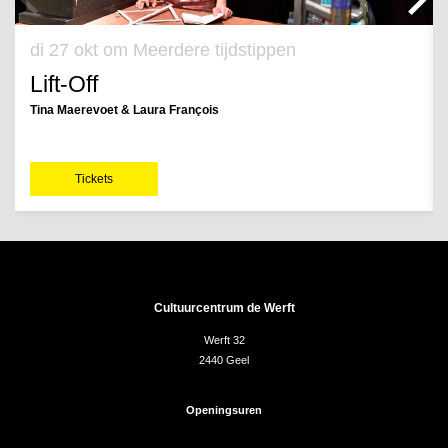
di 27 okt
om Meerdere tijdstippen
Lift-Off
Tina Maerevoet & Laura François
Tickets
Cultuurcentrum de Werft
Werft 32
2440 Geel
Openingsuren