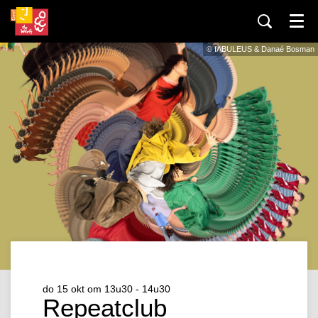
Menu
© fABULEUS & Danaé Bosman
do 15 okt
om 13u30 - 14u30
Repeatclub