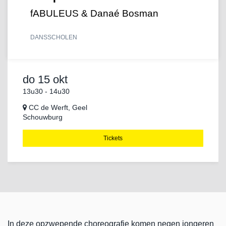
fABULEUS & Danaé Bosman
DANS
SCHOLEN
do 15 okt
13u30
-
14u30
CC de Werft, Geel
Schouwburg
Tickets
In deze opzwepende choreografie komen negen jongeren