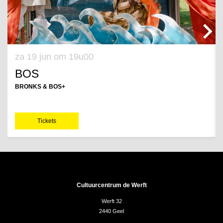
za 19 jun
om 19u00
BOS
BRONKS & BOS+
Tickets
Cultuurcentrum de Werft
Werft 32
2440 Geel