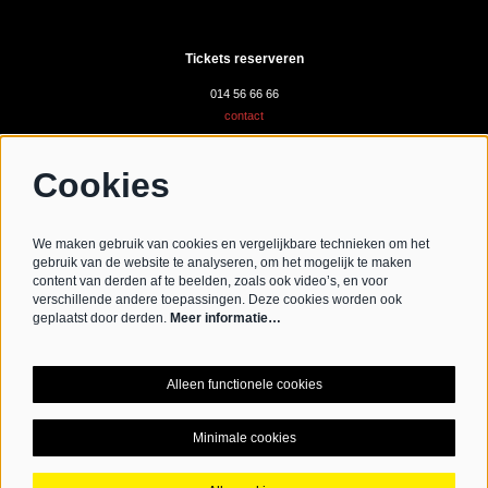
Tickets reserveren
014 56 66 66
contact
Cookies
Volg ons
We maken gebruik van cookies en vergelijkbare technieken om het
gebruik van de website te analyseren, om het mogelijk te maken
content van derden af te beelden, zoals ook video’s, en voor
verschillende andere toepassingen. Deze cookies worden ook
Schrijf je in voor de nieuwsbrief
geplaatst door derden.
Meer informatie…
Schrijf mij in aub
Alleen functionele cookies
Minimale cookies
© CC De Werft