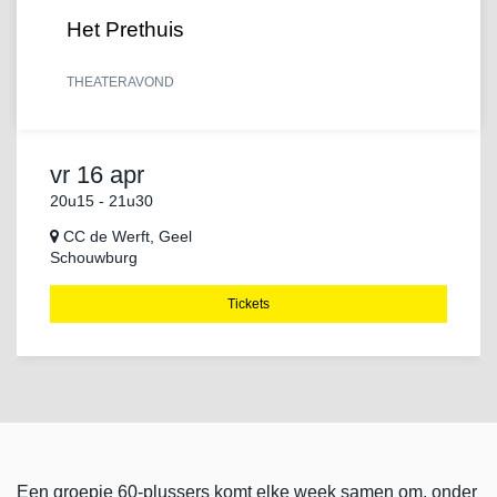
Het Prethuis
THEATER
AVOND
vr 16 apr
20u15
-
21u30
CC de Werft, Geel
Schouwburg
Tickets
Een groepje 60-plussers komt elke week samen om, onder