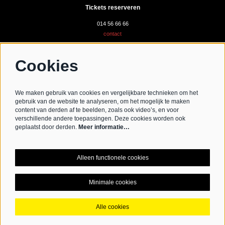
Tickets reserveren
014 56 66 66
contact
Cookies
Volg ons
We maken gebruik van cookies en vergelijkbare technieken om het
gebruik van de website te analyseren, om het mogelijk te maken
content van derden af te beelden, zoals ook video’s, en voor
verschillende andere toepassingen. Deze cookies worden ook
Schrijf je in voor de nieuwsbrief
geplaatst door derden.
Meer informatie…
Schrijf mij in aub
Alleen functionele cookies
Minimale cookies
© CC De Werft
Alle cookies
Powered by
CultureSuite