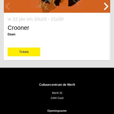
vr 22 jan
om 20u15 - 21u30
Crooner
Daan
Tickets
Cultuurcentrum de Werft
Werft 32
2440 Geel
Openingsuren