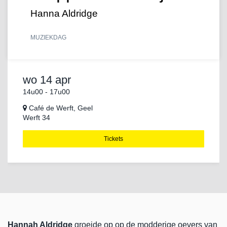
Hanna Aldridge
MUZIEK
DAG
wo 14 apr
14u00
-
17u00
Café de Werft, Geel
Werft 34
Tickets
Hannah Aldridge
groeide op op de modderige oevers van