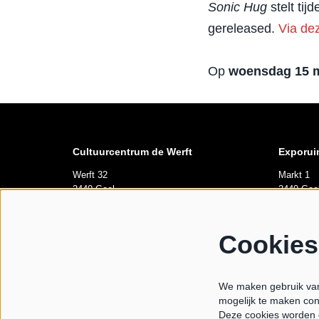
Sonic Hug
stelt tij
gereleased.
Via dez
Op
woensdag 15 
Cultuurcentrum de Werft
Exporui
Werft 32
Markt 1
2440 Geel
2440 Gee
Openingsuren
Opening
Cookies
di tem za 10u-12u
Elke vrij
Van 10u00
We maken gebruik van 
maandag gesloten
mogelijk te maken con
Tijdens l
Deze cookies worden 