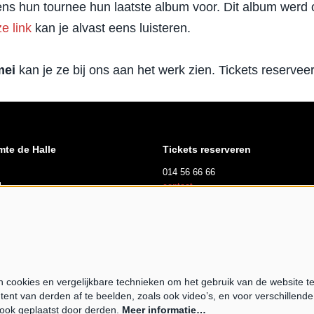
dens hun tournee hun laatste album voor. Dit album werd o
e link
kan je alvast eens luisteren.
mei
kan je ze bij ons aan het werk zien. Tickets reserveer
mte de Halle
Tickets reserveren
014 56 66 66
l
contact
suren
dag, zaterdag en zondag
 tot 17u00
cookies en vergelijkbare technieken om het gebruik van de website t
tent van derden af te beelden, zoals ook video’s, en voor verschillend
opende expo
ook geplaatst door derden.
Meer informatie…