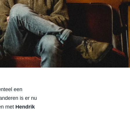
nteel een
anderen is er nu
men met
Hendrik