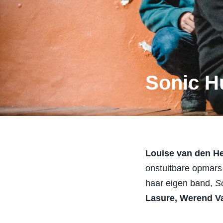
Sonic Hu
Louise van den H
onstuitbare opmars
haar eigen band,
S
Lasure, Werend V