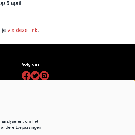
p 5 april
 je
via deze link
.
Volg ons
Schrijf je in voor de nieuwsbrief
Schrijf mij in aub
e analyseren, om het
e andere toepassingen.