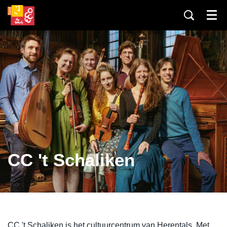
Menu
CC 't Schaliken
CC 't Schaliken is het cultuurcentrum van Herentals. Met