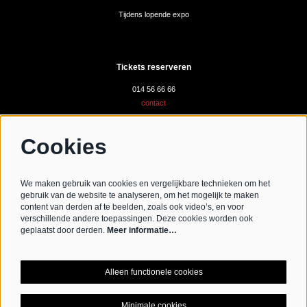
Tijdens lopende expo
Tickets reserveren
014 56 66 66
contact
Cookies
Volg ons
We maken gebruik van cookies en vergelijkbare technieken om het
gebruik van de website te analyseren, om het mogelijk te maken
content van derden af te beelden, zoals ook video’s, en voor
verschillende andere toepassingen. Deze cookies worden ook
Schrijf je in voor de nieuwsbrief
geplaatst door derden.
Meer informatie…
Schrijf mij in aub
Alleen functionele cookies
Minimale cookies