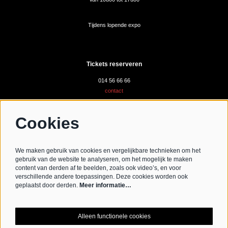
Tijdens lopende expo
Tickets reserveren
014 56 66 66
contact
Cookies
Volg ons
We maken gebruik van cookies en vergelijkbare technieken om het
gebruik van de website te analyseren, om het mogelijk te maken
content van derden af te beelden, zoals ook video’s, en voor
verschillende andere toepassingen. Deze cookies worden ook
Schrijf je in voor de nieuwsbrief
geplaatst door derden.
Meer informatie…
Schrijf mij in aub
Alleen functionele cookies