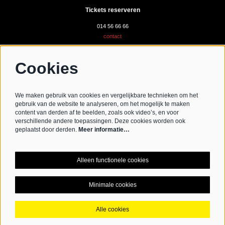
Tickets reserveren
014 56 66 66
contact
Cookies
Volg ons
We maken gebruik van cookies en vergelijkbare technieken om het
gebruik van de website te analyseren, om het mogelijk te maken
content van derden af te beelden, zoals ook video’s, en voor
verschillende andere toepassingen. Deze cookies worden ook
Schrijf je in voor de nieuwsbrief
geplaatst door derden.
Meer informatie…
Schrijf mij in aub
Alleen functionele cookies
Minimale cookies
© CC De Werft
Alle cookies
Powered by
CultureSuite