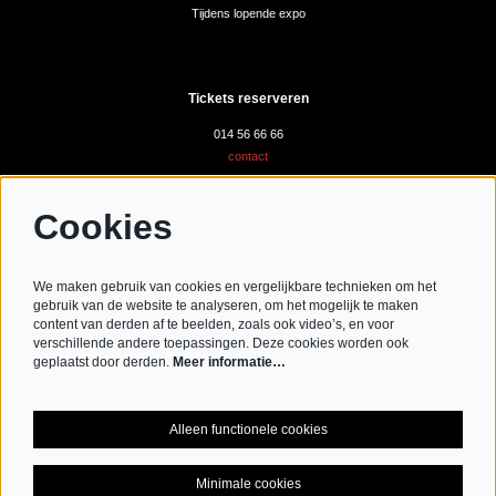
Tijdens lopende expo
Tickets reserveren
014 56 66 66
contact
Cookies
Volg ons
We maken gebruik van cookies en vergelijkbare technieken om het
gebruik van de website te analyseren, om het mogelijk te maken
content van derden af te beelden, zoals ook video’s, en voor
verschillende andere toepassingen. Deze cookies worden ook
Schrijf je in voor de nieuwsbrief
geplaatst door derden.
Meer informatie…
Schrijf mij in aub
Alleen functionele cookies
Minimale cookies