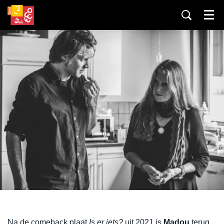
Menu
Na de comeback plaat
Is er iets?
uit 2021 is
Madou
terug