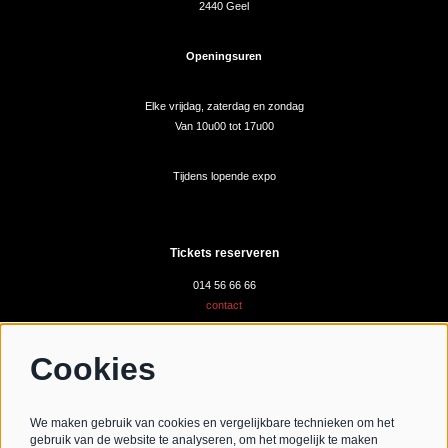
2440 Geel
Openingsuren
Elke vrijdag, zaterdag en zondag
Van 10u00 tot 17u00
Tijdens lopende expo
Tickets reserveren
014 56 66 66
contact
Cookies
Volg ons
We maken gebruik van cookies en vergelijkbare technieken om het
gebruik van de website te analyseren, om het mogelijk te maken