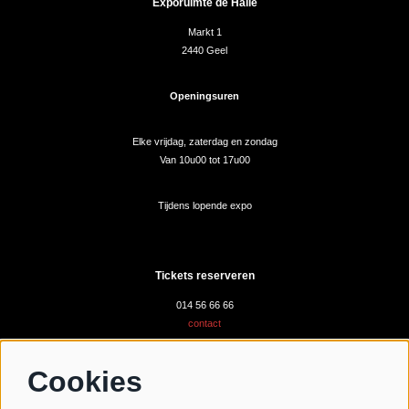
Exporuimte de Halle
Markt 1
2440 Geel
Openingsuren
Elke vrijdag, zaterdag en zondag
Van 10u00 tot 17u00
Tijdens lopende expo
Tickets reserveren
014 56 66 66
contact
Cookies
Volg ons