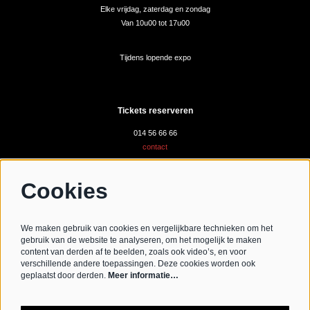
Elke vrijdag, zaterdag en zondag
Van 10u00 tot 17u00
Tijdens lopende expo
Tickets reserveren
014 56 66 66
contact
Cookies
Volg ons
We maken gebruik van cookies en vergelijkbare technieken om het
gebruik van de website te analyseren, om het mogelijk te maken
content van derden af te beelden, zoals ook video’s, en voor
verschillende andere toepassingen. Deze cookies worden ook
Schrijf je in voor de nieuwsbrief
geplaatst door derden.
Meer informatie…