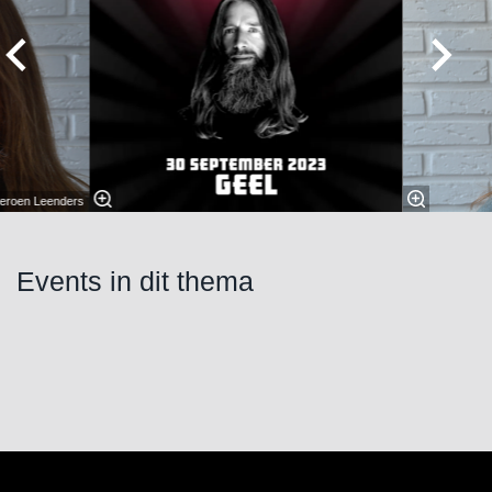
eroen Leenders
Events in dit thema