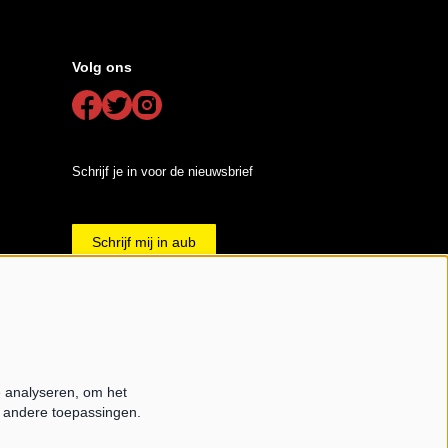
Volg ons
Schrijf je in voor de nieuwsbrief
Schrijf mij in aub
e analyseren, om het
ered by
CultureSuite
e andere toepassingen.