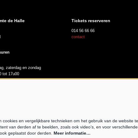
mte de Halle
Tickets reserveren
014 56 66 66
l
contact
suren
dag, zaterdag en zondag
 tot 17u00
opende expo
cookies en vergelijkbare technieken om het gebruik van de website t
Pow
tent van derden af te beelden, zoals ook video’s, en voor verschillend
ook geplaatst door derden.
Meer informatie…