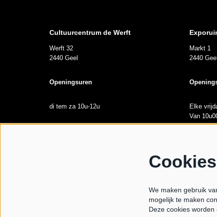
Cultuurcentrum de Werft
Exporui
Werft 32
Markt 1
2440 Geel
2440 Gee
Openingsuren
Opening
di tem za 10u-12u
Elke vrij
Van 10u00
maandag gesloten
Tijdens l
Cookies
We maken gebruik van 
© CC De Werft
mogelijk te maken con
Deze cookies worden 