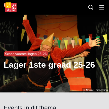
Menu
Schoolvoorstellingen 25-26
Lager 1ste graad 25-26
© Sonia Goicoechea
Events in dit thema