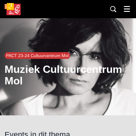
Menu
PACT 23-24 Cultuurcentrum Mol
Muziek Cultuurcentrum
Mol
Events in dit thema