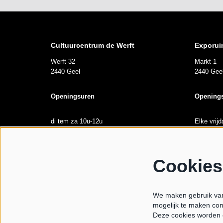
Cultuurcentrum de Werft
Exporui
Werft 32
Markt 1
2440 Geel
2440 Gee
Openingsuren
Opening
di tem za 10u-12u
Elke vrij
Van 10u00
maandag gesloten
Tijdens l
Cookies
We maken gebruik van 
mogelijk te maken con
© CC De Werft
Deze cookies worden 