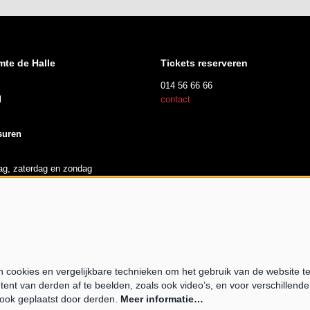
mte de Halle
Tickets reserveren
014 56 66 66
l
contact
suren
dag, zaterdag en zondag
 tot 17u00
opende expo
cookies en vergelijkbare technieken om het gebruik van de website t
tent van derden af te beelden, zoals ook video’s, en voor verschillend
Pow
ook geplaatst door derden.
Meer informatie…