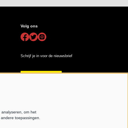
Volg ons
Schrijf je in voor de nieuwsbrief
Schrijf mij in aub
e analyseren, om het
e andere toepassingen.
ered by
CultureSuite