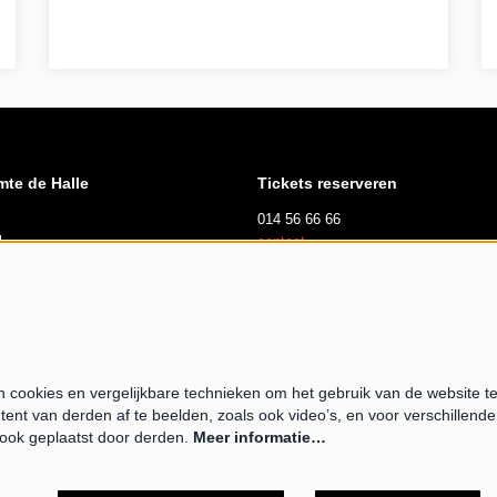
seizoen 23-24
mte de Halle
Tickets reserveren
014 56 66 66
l
contact
suren
dag, zaterdag en zondag
 tot 17u00
cookies en vergelijkbare technieken om het gebruik van de website t
tent van derden af te beelden, zoals ook video’s, en voor verschillend
opende expo
ook geplaatst door derden.
Meer informatie…