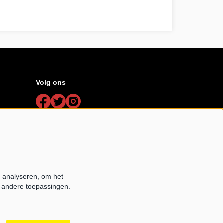
seizoen 2324
Volg ons
Schrijf je in voor de nieuwsbrief
Schrijf mij in aub
e analyseren, om het
e andere toepassingen.