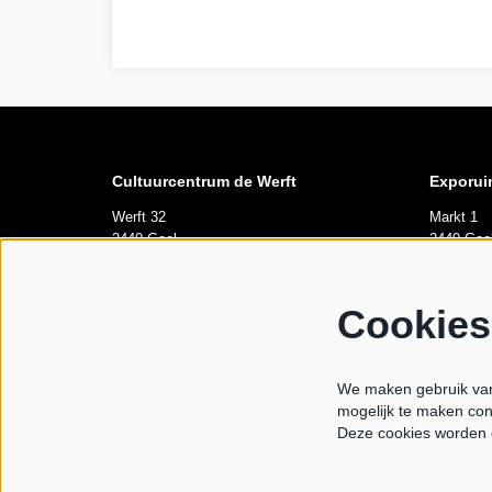
seizoen 23-24
Cultuurcentrum de Werft
Exporui
Werft 32
Markt 1
2440 Geel
2440 Gee
Openingsuren
Opening
Cookies
di tem za 10u-12u
Elke vrij
Van 10u00
We maken gebruik van 
maandag gesloten
mogelijk te maken con
Tijdens l
Deze cookies worden 