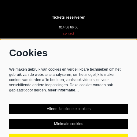
Tickets reserveren
014 56 66 66
contact
Cookies
Volg ons
We maken gebruik van cookies en vergelijkbare technieken om het
gebruik van de website te analyseren, om het mogelijk te maken
content van derden af te beelden, zoals ook video’s, en voor
verschillende andere toepassingen. Deze cookies worden ook
Schrijf je in voor de nieuwsbrief
geplaatst door derden.
Meer informatie…
Schrijf mij in aub
Alleen functionele cookies
Minimale cookies
© CC De Werft