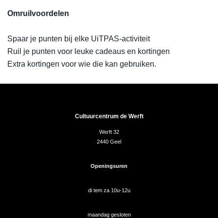
Omruilvoordelen
Spaar je punten bij elke UiTPAS-activiteit
Ruil je punten voor leuke cadeaus en kortingen
Extra kortingen voor wie die kan gebruiken.
Cultuurcentrum de Werft
Werft 32
2440 Geel
Openingsuren
di tem za 10u-12u
maandag gesloten