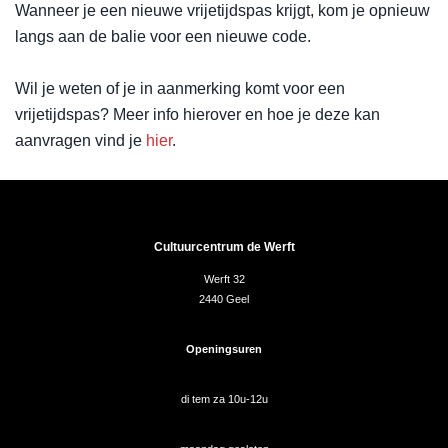
Wanneer je een nieuwe vrijetijdspas krijgt, kom je opnieuw
langs aan de balie voor een nieuwe code.
Wil je weten of je in aanmerking komt voor een
vrijetijdspas? Meer info hierover en hoe je deze kan
aanvragen vind je
hier
.
Cultuurcentrum de Werft
Werft 32
2440 Geel
Openingsuren
di tem za 10u-12u