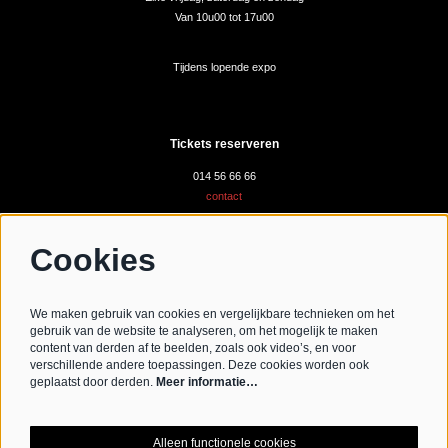
Van 10u00 tot 17u00
Tijdens lopende expo
Tickets reserveren
014 56 66 66
contact
Cookies
Volg ons
We maken gebruik van cookies en vergelijkbare technieken om het
gebruik van de website te analyseren, om het mogelijk te maken
content van derden af te beelden, zoals ook video’s, en voor
verschillende andere toepassingen. Deze cookies worden ook
Schrijf je in voor de nieuwsbrief
geplaatst door derden.
Meer informatie…
Schrijf mij in aub
Alleen functionele cookies