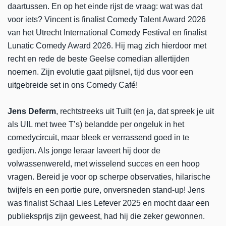
daartussen. En op het einde rijst de vraag: wat was dat
voor iets? Vincent is finalist Comedy Talent Award 2026
van het Utrecht International Comedy Festival en finalist
Lunatic Comedy Award 2026. Hij mag zich hierdoor met
recht en rede de beste Geelse comedian allertijden
noemen. Zijn evolutie gaat pijlsnel, tijd dus voor een
uitgebreide set in ons Comedy Café!
Jens Deferm
, rechtstreeks uit Tuilt (en ja, dat spreek je uit
als UIL met twee T’s) belandde per ongeluk in het
comedycircuit, maar bleek er verrassend goed in te
gedijen. Als jonge leraar laveert hij door de
volwassenwereld, met wisselend succes en een hoop
vragen. Bereid je voor op scherpe observaties, hilarische
twijfels en een portie pure, onversneden stand-up! Jens
was finalist Schaal Lies Lefever 2025 en mocht daar een
publieksprijs zijn geweest, had hij die zeker gewonnen.