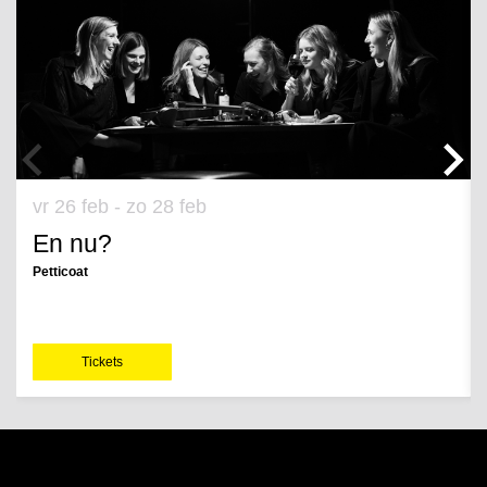
vr 26 feb
-
zo 28 feb
En nu?
Petticoat
Tickets