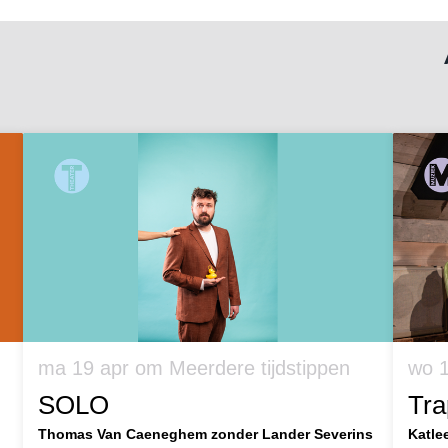
ma 19 apr
om Meerdere tijdstippen
wo 
SOLO
Tra
Thomas Van Caeneghem zonder Lander Severins
Katle