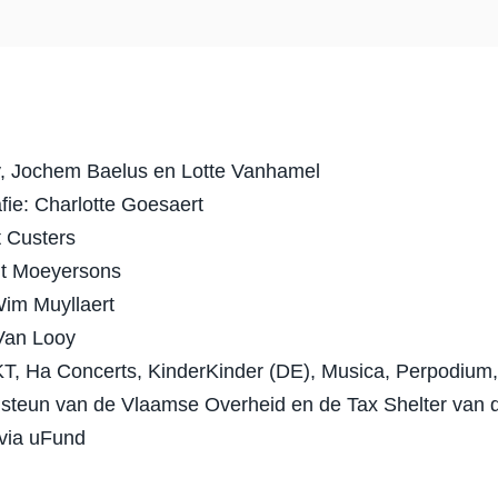
y, Jochem Baelus en Lotte Vanhamel
fie: Charlotte Goesaert
t Custers
cht Moeyersons
im Muyllaert
 Van Looy
T, Ha Concerts, KinderKinder (DE), Musica, Perpodium
teun van de Vlaamse Overheid en de Tax Shelter van 
via uFund