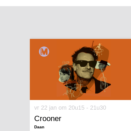
Overslaan
vr 22 jan
om 20u15 - 21u30
Crooner
Daan