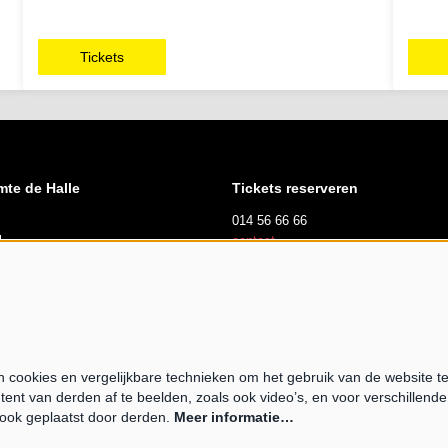
Tickets
mte de Halle
Tickets reserveren
014 56 66 66
l
contact
suren
dag, zaterdag en zondag
 tot 17u00
cookies en vergelijkbare technieken om het gebruik van de website t
tent van derden af te beelden, zoals ook video’s, en voor verschillend
opende expo
ook geplaatst door derden.
Meer informatie…