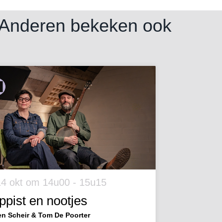
Anderen bekeken ook
14 okt
om 14u00 - 15u15
ppist en nootjes
en Scheir & Tom De Poorter