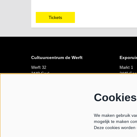
Tickets
Cultuurcentrum de Werft
Exporui
Werft 32
Markt 1
2440 Geel
2440 Gee
Openingsuren
Opening
Cookies
di tem za 10u-12u
Elke vrij
Van 10u00
We maken gebruik van 
maandag gesloten
mogelijk te maken con
Tijdens l
Deze cookies worden 