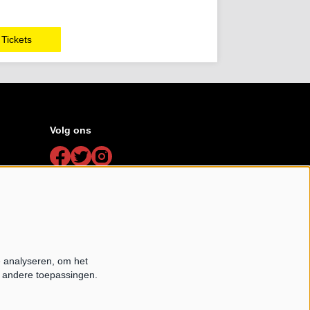
Tickets
Volg ons
Schrijf je in voor de nieuwsbrief
Schrijf mij in aub
e analyseren, om het
e andere toepassingen.