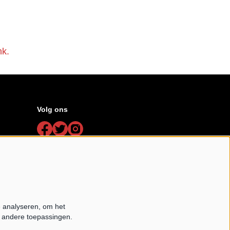
nk.
Volg ons
Schrijf je in voor de nieuwsbrief
Schrijf mij in aub
e analyseren, om het
e andere toepassingen.