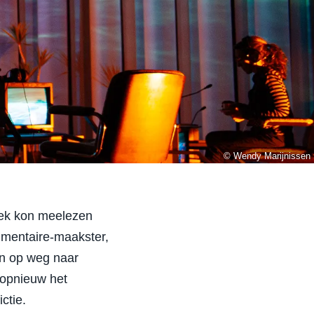
© Wendy Marijnissen
liek kon meelezen
umentaire-maakster,
en op weg naar
 opnieuw het
ctie.