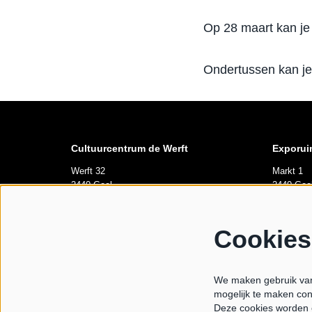
Op 28 maart kan je 
Ondertussen kan je
Cultuurcentrum de Werft
Exporui
Werft 32
Markt 1
2440 Geel
2440 Gee
Openingsuren
Opening
Cookies
di tem za 10u-12u
Elke vrij
Van 10u00
We maken gebruik van 
maandag gesloten
mogelijk te maken con
Tijdens l
Deze cookies worden 