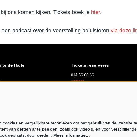
bij ons komen kijken. Tickets boek je
hier
.
 een podcast over de voorstelling beluisteren
via deze li
mte de Halle
Tickets reserveren
014 56 66 66
l
contact
suren
dag, zaterdag en zondag
 tot 17u00
cookies en vergelijkbare technieken om het gebruik van de website t
tent van derden af te beelden, zoals ook video’s, en voor verschillend
opende expo
ook geplaatst door derden.
Meer informatie…