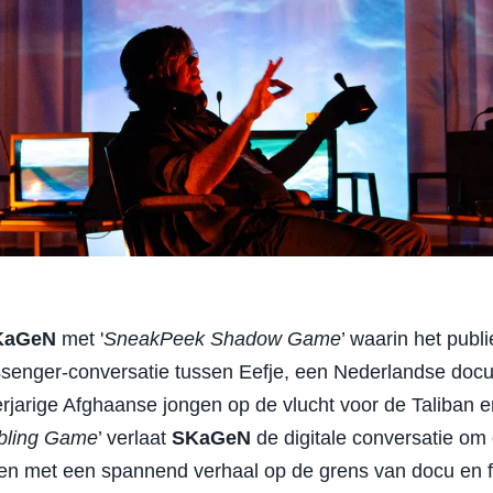
KaGeN
met '
SneakPeek Shadow Game
’ waarin het pub
senger-conversatie tussen Eefje, een Nederlandse doc
erjarige Afghaanse jongen op de vlucht voor de Taliban 
ling Game
’ verlaat
SKaGeN
de digitale conversatie om
en met een spannend verhaal op de grens van docu en fi