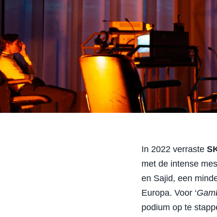
In 2022 verraste
S
met de intense mes
en Sajid, een mind
Europa. Voor ‘
Gamb
podium op te stapp