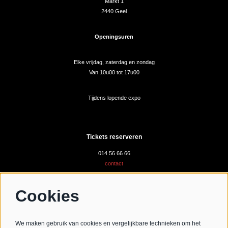
Markt 1
2440 Geel
Openingsuren
Elke vrijdag, zaterdag en zondag
Van 10u00 tot 17u00
Tijdens lopende expo
Tickets reserveren
014 56 66 66
contact
Cookies
Volg ons
We maken gebruik van cookies en vergelijkbare technieken om het