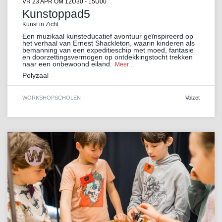
VR 23 APR
OM 12U30 - 15U00
Kunstoppad5
Kunst in Zicht
Een muzikaal kunsteducatief avontuur geïnspireerd op
het verhaal van Ernest Shackleton, waarin kinderen als
bemanning van een expeditieschip met moed, fantasie
en doorzettingsvermogen op ontdekkingstocht trekken
naar een onbewoond eiland.
Meer…
Polyzaal
WORKSHOP
SCHOLEN
Volzet