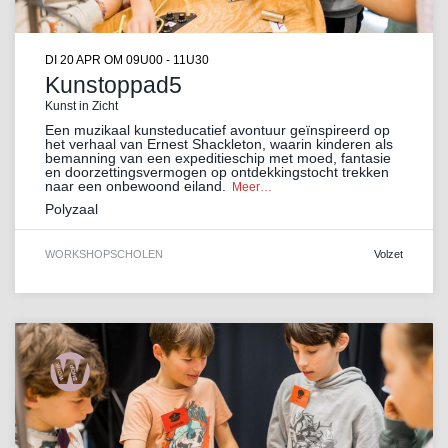
DI 20 APR
OM 09U00 - 11U30
Kunstoppad5
Kunst in Zicht
Een muzikaal kunsteducatief avontuur geïnspireerd op
het verhaal van Ernest Shackleton, waarin kinderen als
bemanning van een expeditieschip met moed, fantasie
en doorzettingsvermogen op ontdekkingstocht trekken
naar een onbewoond eiland.
Meer…
Polyzaal
WORKSHOP
SCHOLEN
Volzet