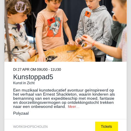
DI 27 APR
OM 09U00 - 11U30
Kunstoppad5
Kunst in Zicht
Een muzikaal kunsteducatief avontuur geïnspireerd op
het verhaal van Ernest Shackleton, waarin kinderen als
bemanning van een expeditieschip met moed, fantasie
en doorzettingsvermogen op ontdekkingstocht trekken
naar een onbewoond eiland.
Meer…
Polyzaal
Tickets
WORKSHOP
SCHOLEN