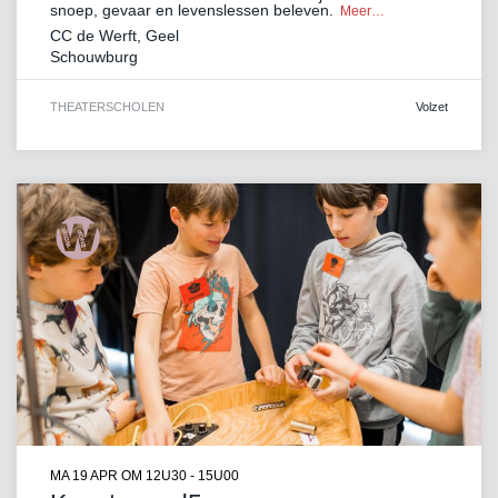
snoep, gevaar en levenslessen beleven.
Meer…
CC de Werft, Geel
Schouwburg
THEATER
SCHOLEN
Volzet
MA 19 APR
OM 12U30 - 15U00