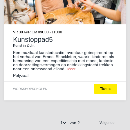
VR 30 APR
OM 09U00 - 11U30
Kunstoppad5
Kunst in Zicht
Een muzikaal kunsteducatief avontuur geïnspireerd op
het verhaal van Ernest Shackleton, waarin kinderen als
bemanning van een expeditieschip met moed, fantasie
en doorzettingsvermogen op ontdekkingstocht trekken
naar een onbewoond eiland.
Meer…
Polyzaal
Tickets
WORKSHOP
SCHOLEN
van 2
Volgende