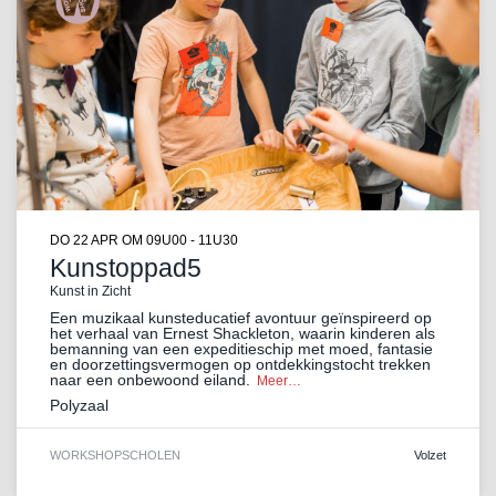
DO 22 APR
OM 09U00 - 11U30
Kunstoppad5
Kunst in Zicht
Een muzikaal kunsteducatief avontuur geïnspireerd op
het verhaal van Ernest Shackleton, waarin kinderen als
bemanning van een expeditieschip met moed, fantasie
en doorzettingsvermogen op ontdekkingstocht trekken
naar een onbewoond eiland.
Meer…
Polyzaal
WORKSHOP
SCHOLEN
Volzet