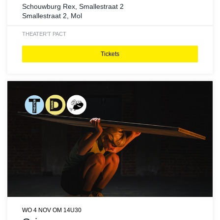
Schouwburg Rex, Smallestraat 2
Smallestraat 2, Mol
THEATER
'T PACT
Tickets
WO 4 NOV
OM 14U30