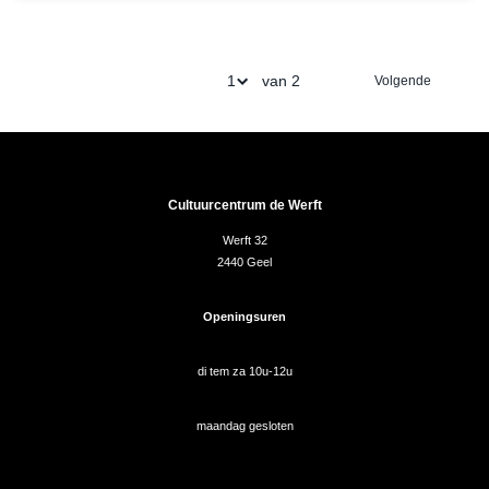
van 2
Volgende
Cultuurcentrum de Werft
Werft 32
2440 Geel
Openingsuren
di tem za 10u-12u
maandag gesloten