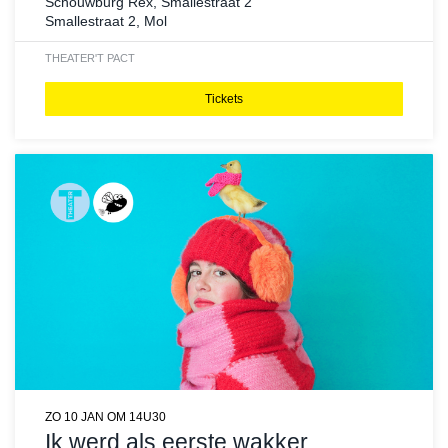
Schouwburg Rex, Smallestraat 2
Smallestraat 2, Mol
THEATER
'T PACT
Tickets
ZO 10 JAN
OM 14U30
Ik werd als eerste wakker